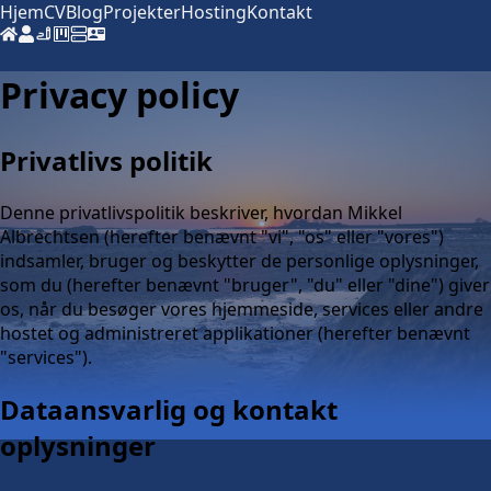
Hjem
CV
Blog
Projekter
Hosting
Kontakt
Privacy policy
Privatlivs politik
Denne privatlivspolitik beskriver, hvordan Mikkel
Albrechtsen (herefter benævnt "vi", "os" eller "vores")
indsamler, bruger og beskytter de personlige oplysninger,
som du (herefter benævnt "bruger", "du" eller "dine") giver
os, når du besøger vores hjemmeside, services eller andre
hostet og administreret applikationer (herefter benævnt
"services").
Dataansvarlig og kontakt
oplysninger