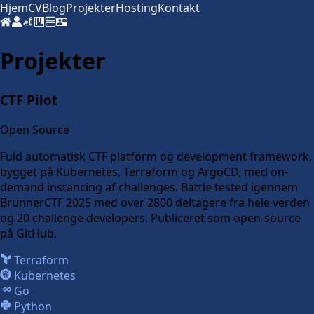
Hjem
CV
Blog
Projekter
Hosting
Kontakt
Projekter
CTF Pilot
Open Source
Fuld automatisk CTF platform og development framework,
bygget på Kubernetes, Terraform og ArgoCD, med on-
demand instancing af challenges. Battle tested igennem
BrunnerCTF 2025 med over 2800 deltagere fra hele verden
og 20 challenge developers. Publiceret som open-source
på GitHub.
Terraform
Kubernetes
Go
Python