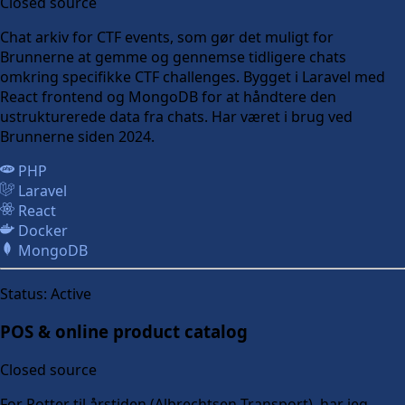
Closed source
Chat arkiv for CTF events, som gør det muligt for
Brunnerne at gemme og gennemse tidligere chats
omkring specifikke CTF challenges. Bygget i Laravel med
React frontend og MongoDB for at håndtere den
ustrukturerede data fra chats. Har været i brug ved
Brunnerne siden 2024.
PHP
Laravel
React
Docker
MongoDB
Status:
Active
POS & online product catalog
Closed source
For Potter til årstiden (Albrechtsen Transport), har jeg